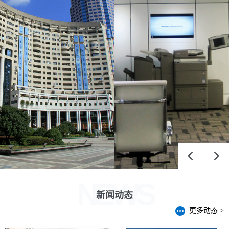
新世纪广场位于上海长宁区兴义
2012年阿琪玛斯承接佳能上海分
路，地处古北-虹桥商圈核心区
公司事务所装修工程。设计方案
位，距虹桥机场仅有20分钟车
中合理考虑公司各部门之间的空
程，交通便捷。附近商业氛围浓
间关系，高效处理内部动线与外
厚，有众多外资企业总部。阿琪
来动线，并以灵活的模块设计为
玛斯自持并运营大楼部分单元，
今后各部门办公空间的二次分配
为住户营造高品质的居住环境。
与调整带来了便利。
NEWS
新闻动态
更多动态 >