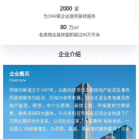
2000
家
为2000家企业提供装修服务
80
万m²
各类物业装修面积超过80万平米
INTRODUCTION
企业介绍
企业概况
Overview
阿琪玛斯成立于1997年，以面向在华日企的房地产投资及事务
所装修服务为起点，历经20余年发展，目前主营业务发展至房
地产投资，租赁，中介与管理，装修工程，环保建材代理销
售，商务咨询四大版块，与众多的在华知名日资企业构建了广
泛而长期的合作关系。公司创业以来，一直秉持“有始有终，一
站遂心”的经营理念，以优质，真诚，高水准的服务赢得了众多
知名日本企业的信赖与好评。