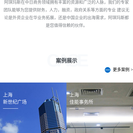
阿琪玛斯在中日商务领域拥有丰富的资源
和广泛的人脉，我们的专家
团队能够为您提供
财务，人力，融资，政府关系等方面的专业
建议无
论是外资企业在华业务拓展，
还是中国企业的出海需求，
阿琪玛斯都
是您值得信赖的伙伴。
CASE
案例展示
更多案例 >
上海
上海
新世纪广场
佳能事务所
房地产
装饰工
事业
程事业